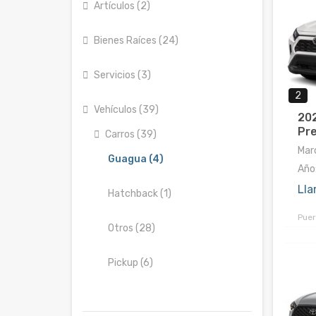
Artículos (2)
Bienes Raíces (24)
Servicios (3)
2
Vehículos (39)
20
Pre
Carros (39)
Mar
Guagua (4)
Año
Lla
Hatchback (1)
Puer
Otros (28)
Pickup (6)