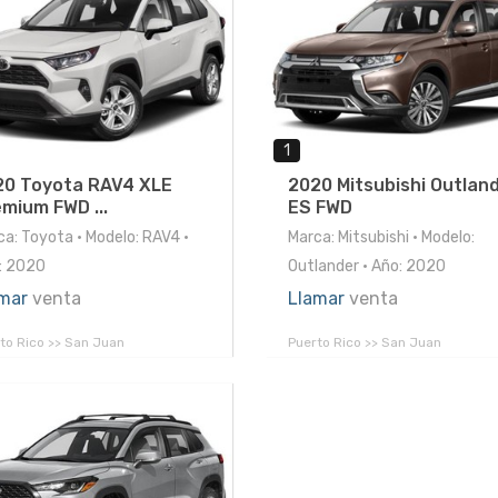
1
20 Toyota RAV4 XLE
2020 Mitsubishi Outlan
mium FWD ...
ES FWD
ca: Toyota • Modelo: RAV4 •
Marca: Mitsubishi • Modelo:
: 2020
Outlander • Año: 2020
mar
venta
Llamar
venta
to Rico >> San Juan
Puerto Rico >> San Juan