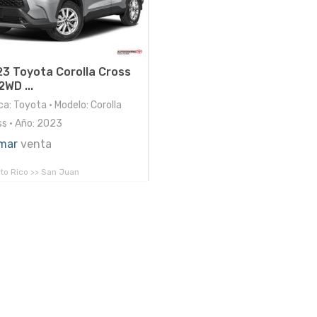
3 Toyota Corolla Cross
2WD ...
a: Toyota • Modelo: Corolla
ss • Año: 2023
mar
venta
to Rico >> San Juan