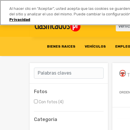
Anúnciate
|
Tarifas
Socios 
Al hacer clic en “Aceptar”, usted acepta que las cookies se guarde
del sitio y analizar el uso del mismo. Puede cambiar la configurac
Privacidad
BIENES RAICES
VEHÍCULOS
EMPLE
T
Fotos
ORDEN
Con fotos (4)
Categoria