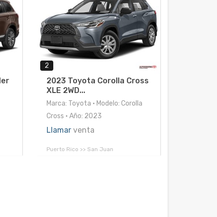
2
der
2023 Toyota Corolla Cross
XLE 2WD...
Marca: Toyota • Modelo: Corolla
Cross • Año: 2023
Llamar
venta
Puerto Rico >> San Juan