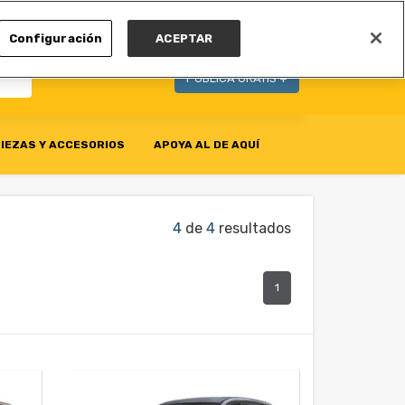
MI CUENTA
Configuración
ACEPTAR
PUBLICA GRATIS +
IEZAS Y ACCESORIOS
APOYA AL DE AQUÍ
4
de
4
resultados
1