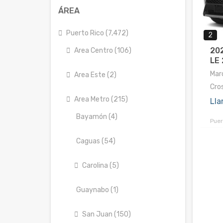
ÁREA
Puerto Rico (7,472)
2
202
Area Centro (106)
LE 
Marc
Area Este (2)
Cro
Area Metro (215)
Lla
Bayamón (4)
Puer
Caguas (54)
Carolina (5)
Guaynabo (1)
San Juan (150)