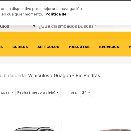
Comerciales
n en su dispositivo para mejorar la navegación
ión en cualquier momento.
Política de
OS
CURSOS
ARTÍCULOS
MASCOTAS
SERVICIOS
P
u búsqueda:
Vehículos > Guagua - Rio Piedras
AR POR
VER