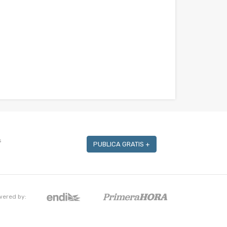
s
PUBLICA GRATIS +
wered by: