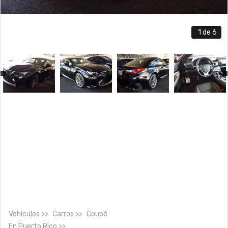
1
de 6
Vehículos
Carros
Coupé
En
Puerto Rico