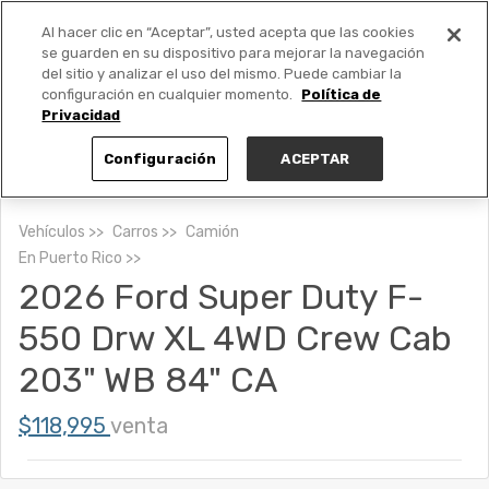
Al hacer clic en “Aceptar”, usted acepta que las cookies
PUBLICA GRATIS +
se guarden en su dispositivo para mejorar la navegación
del sitio y analizar el uso del mismo. Puede cambiar la
configuración en cualquier momento.
Política de
Privacidad
Configuración
ACEPTAR
Vehículos
Carros
Camión
En
Puerto Rico
2026 Ford Super Duty F-
550 Drw XL 4WD Crew Cab
203" WB 84" CA
$118,995
venta