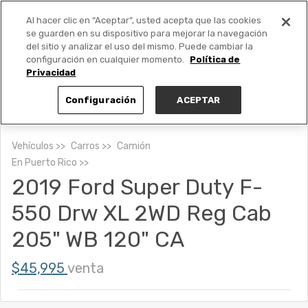
Al hacer clic en “Aceptar”, usted acepta que las cookies
PUBLICA GRATIS +
se guarden en su dispositivo para mejorar la navegación
del sitio y analizar el uso del mismo. Puede cambiar la
configuración en cualquier momento.
Política de
Privacidad
Configuración
ACEPTAR
Vehículos
Carros
Camión
En
Puerto Rico
2019 Ford Super Duty F-
550 Drw XL 2WD Reg Cab
205" WB 120" CA
$45,995
venta