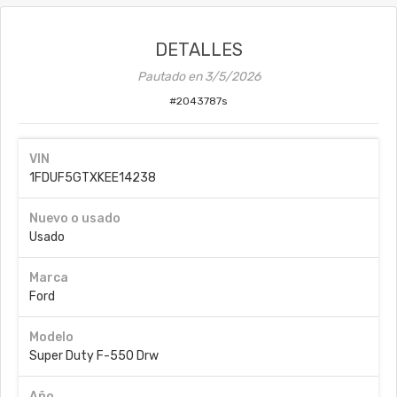
DETALLES
Pautado en
3/5/2026
#
2043787s
VIN
1FDUF5GTXKEE14238
Nuevo o usado
Usado
Marca
Ford
Modelo
Super Duty F-550 Drw
Año