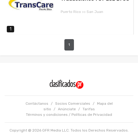
Puerto Rico >> San Juan
1
1
Contáctanos
/
Socios Comerciales
/
Mapa del
sitio
/
Anúnciate
/
Tarifas
Términos y condiciones
/
Políticas de Privacidad
Copyright @ 2026 GFR Media LLC. Todos los Derechos Reservados.