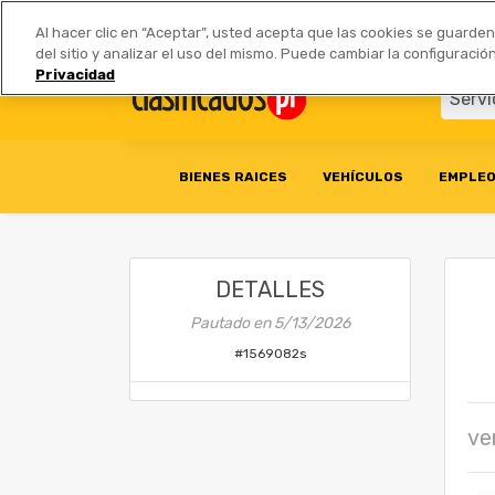
Anúnciate
|
Tarifas
Socios 
Al hacer clic en “Aceptar”, usted acepta que las cookies se guarde
del sitio y analizar el uso del mismo. Puede cambiar la configurac
Privacidad
BIENES RAICES
VEHÍCULOS
EMPLE
DETALLES
Pautado en
5/13/2026
#
1569082s
ve