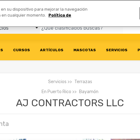
Comerciales
n en su dispositivo para mejorar la navegación
ión en cualquier momento.
Política de
OS
CURSOS
ARTÍCULOS
MASCOTAS
SERVICIOS
P
Servicios
Terrazas
En
Puerto Rico
Bayamón
AJ CONTRACTORS LLC
nta