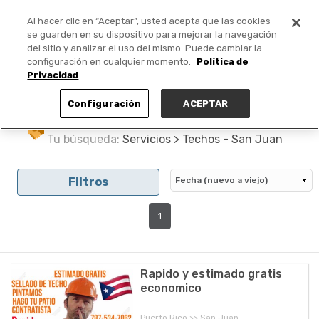
Al hacer clic en “Aceptar”, usted acepta que las cookies
PUBLICA GRATIS +
se guarden en su dispositivo para mejorar la navegación
del sitio y analizar el uso del mismo. Puede cambiar la
configuración en cualquier momento.
Política de
Privacidad
Configuración
ACEPTAR
Tu búsqueda:
Servicios > Techos - San Juan
Filtros
1
Rapido y estimado gratis
economico
Puerto Rico >> San Juan