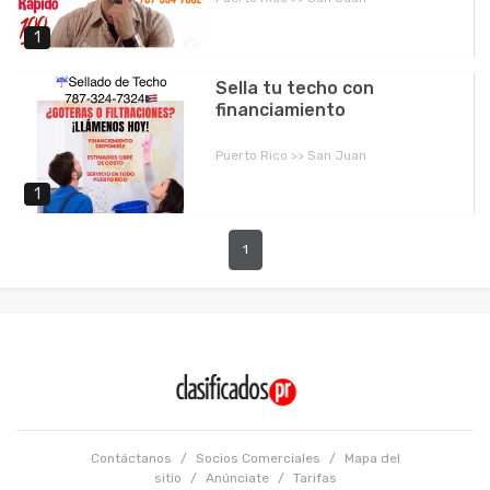
1
Sella tu techo con
financiamiento
Puerto Rico >> San Juan
1
1
Contáctanos
/
Socios Comerciales
/
Mapa del
sitio
/
Anúnciate
/
Tarifas