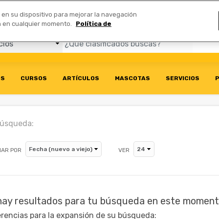
Comerciales
n en su dispositivo para mejorar la navegación
ión en cualquier momento.
Política de
OS
CURSOS
ARTÍCULOS
MASCOTAS
SERVICIOS
P
búsqueda:
AR POR
VER
hay resultados para tu búsqueda en este moment
rencias para la expansión de su búsqueda: