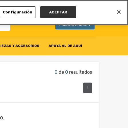
MI CUENTA
Configuración
ACEPTAR
PUBLICA GRATIS +
IEZAS Y ACCESORIOS
APOYA AL DE AQUÍ
0
de
0
resultados
1
o.