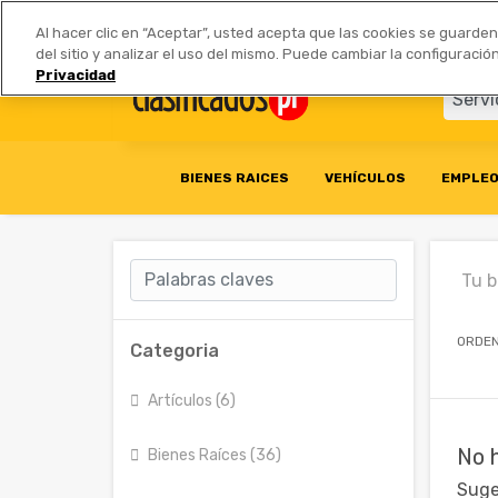
Anúnciate
|
Tarifas
Socios 
Al hacer clic en “Aceptar”, usted acepta que las cookies se guarde
del sitio y analizar el uso del mismo. Puede cambiar la configurac
Privacidad
BIENES RAICES
VEHÍCULOS
EMPLE
Tu 
ORDEN
Categoria
Artículos (6)
No 
Bienes Raíces (36)
Suge