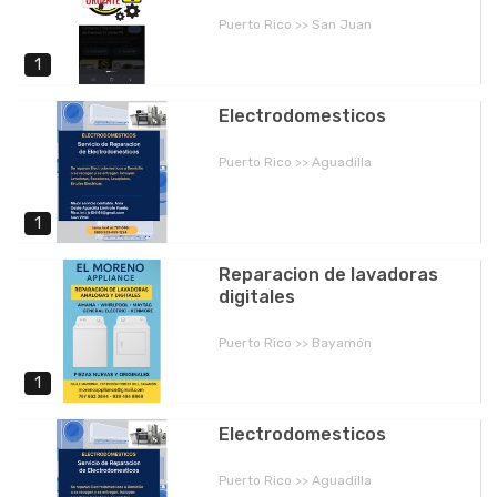
Puerto Rico >> San Juan
1
Electrodomesticos
Puerto Rico >> Aguadilla
1
Reparacion de lavadoras
digitales
Puerto Rico >> Bayamón
1
Electrodomesticos
Puerto Rico >> Aguadilla