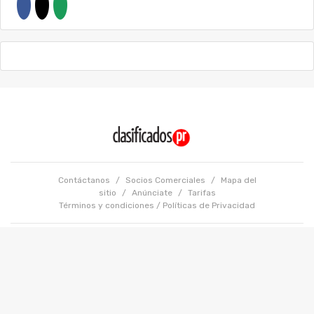
Contáctanos
/
Socios Comerciales
/
Mapa del
sitio
/
Anúnciate
/
Tarifas
Términos y condiciones
/
Políticas de Privacidad
Copyright @ 2026 GFR Media LLC. Todos los Derechos Reservados.
Powered by: