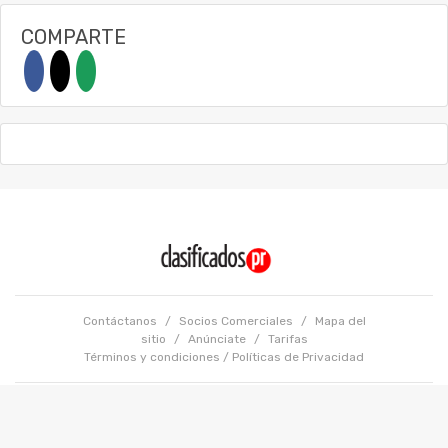
COMPARTE
Contáctanos
/
Socios Comerciales
/
Mapa del
sitio
/
Anúnciate
/
Tarifas
Términos y condiciones
/
Políticas de Privacidad
Copyright @ 2026 GFR Media LLC. Todos los Derechos Reservados.