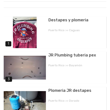
Destapes y plomeria
Puerto Rico >> Caguas
1
JR Plumbing tuberia pex
Puerto Rico >> Bayamón
3
Plomeria JR destapes
Puerto Rico >> Dorado