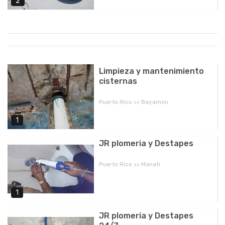
2
Limpieza y mantenimiento
cisternas
Puerto Rico >> Bayamón
1
JR plomeria y Destapes
Puerto Rico >> Manatí
1
JR plomeria y Destapes