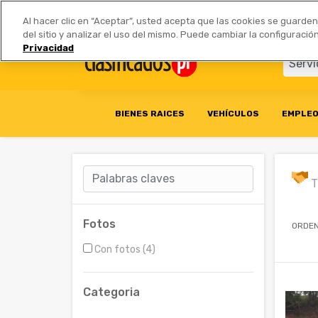
Anúnciate
|
Tarifas
Socios 
Al hacer clic en “Aceptar”, usted acepta que las cookies se guarde
del sitio y analizar el uso del mismo. Puede cambiar la configurac
Privacidad
BIENES RAICES
VEHÍCULOS
EMPLE
T
Fotos
ORDEN
Con fotos (4)
Categoria