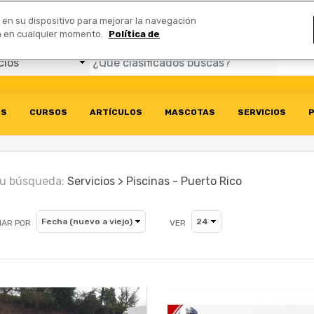
Comerciales
n en su dispositivo para mejorar la navegación
ión en cualquier momento.
Política de
OS
CURSOS
ARTÍCULOS
MASCOTAS
SERVICIOS
P
u búsqueda:
Servicios > Piscinas - Puerto Rico
AR POR
VER