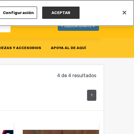
MI CUENTA
Configuración
ACEPTAR
PUBLICA GRATIS +
IEZAS Y ACCESORIOS
APOYA AL DE AQUÍ
4
de
4
resultados
1