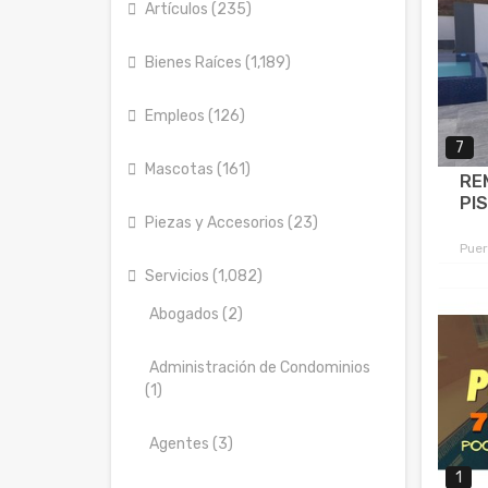
Artículos (235)
Bienes Raíces (1,189)
Empleos (126)
7
Mascotas (161)
RE
PIS
Piezas y Accesorios (23)
Puer
Servicios (1,082)
Abogados (2)
Administración de Condominios
(1)
Agentes (3)
1