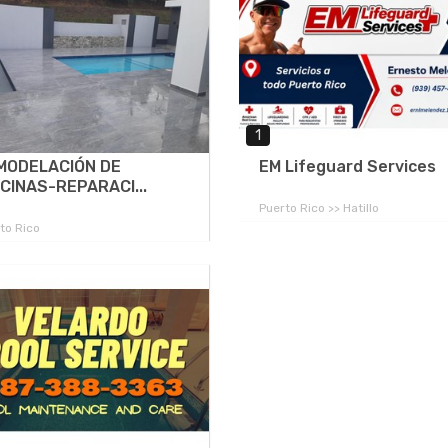
1
MODELACIÓN DE
EM Lifeguard Services
CINAS-REPARACI...
Puerto Rico >> Hatillo
to Rico