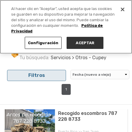
Al hacer clic en “Aceptar”, usted acepta que las cookies
PUBLICA GRATIS +
se guarden en su dispositivo para mejorar la navegación
del sitio y analizar el uso del mismo. Puede cambiar la
configuración en cualquier momento.
Política de
Privacidad
Configuración
ACEPTAR
Tu búsqueda:
Servicios > Otros - Cupey
Filtros
1
Recogido escombros 787
228 8733
Puerto Rico >> San Juan