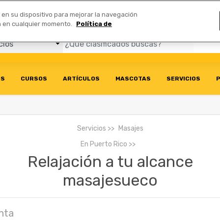
Comerciales
n en su dispositivo para mejorar la navegación
ión en cualquier momento.
Política de
OS
CURSOS
ARTÍCULOS
MASCOTAS
SERVICIOS
P
Servicios
Masajes
En
Puerto Rico
Relajación a tu alcance
masajesueco
nta