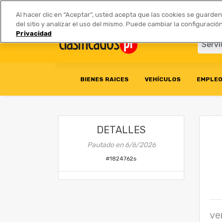
Anúnciate
|
Tarifas
Socios 
Al hacer clic en “Aceptar”, usted acepta que las cookies se guarde
del sitio y analizar el uso del mismo. Puede cambiar la configurac
Privacidad
BIENES RAICES
VEHÍCULOS
EMPLE
DETALLES
Pautado en
6/6/2026
#
1824762s
ve