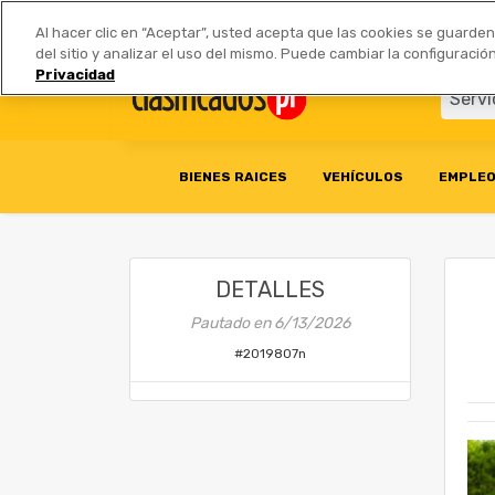
Anúnciate
|
Tarifas
Socios 
Al hacer clic en “Aceptar”, usted acepta que las cookies se guarde
del sitio y analizar el uso del mismo. Puede cambiar la configurac
Privacidad
BIENES RAICES
VEHÍCULOS
EMPLE
DETALLES
Pautado en
6/13/2026
#
2019807n