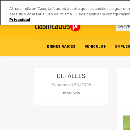
Anúnciate
|
Tarifas
Socios 
Al hacer clic en “Aceptar”, usted acepta que las cookies se guarde
del sitio y analizar el uso del mismo. Puede cambiar la configurac
Privacidad
BIENES RAICES
VEHÍCULOS
EMPLE
DETALLES
Pautado en
7/1/2026
#
1735511n