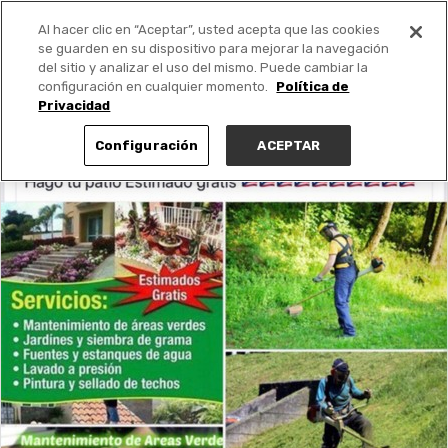
Al hacer clic en “Aceptar”, usted acepta que las cookies
PUBLICA GRATIS +
se guarden en su dispositivo para mejorar la navegación
del sitio y analizar el uso del mismo. Puede cambiar la
configuración en cualquier momento.
Política de
Privacidad
Configuración
ACEPTAR