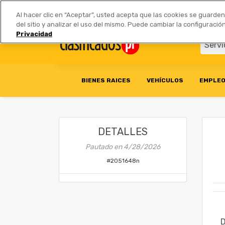
Anúnciate
|
Tarifas
Socios 
Al hacer clic en “Aceptar”, usted acepta que las cookies se guarde
del sitio y analizar el uso del mismo. Puede cambiar la configurac
Privacidad
BIENES RAICES
VEHÍCULOS
EMPLE
DETALLES
Pautado en
4/28/2026
#
2051648n