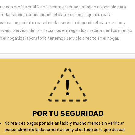
uidado profesional 2 enfermero graduado,medico disponible para
rindar servicio dependiendo el plan medico,psiquiatra para
valuacion,podiatra para brindar servicio depende el plan medico y
rivado ,servicio de farmacia nos entregan los medicamentos directo
n el hogar,los laboratorio tenemos servicio directo en el hogar.
POR TU SEGURIDAD
No realices pagos por adelantado y mucho menos sin verificar
personalmente la documentación y el estado de lo que deseas