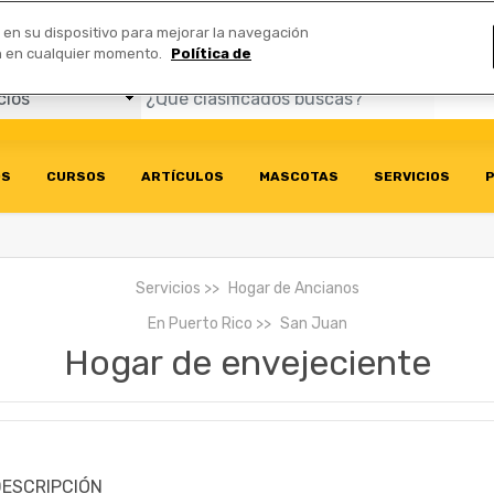
Comerciales
n en su dispositivo para mejorar la navegación
ión en cualquier momento.
Política de
OS
CURSOS
ARTÍCULOS
MASCOTAS
SERVICIOS
P
Servicios
Hogar de Ancianos
En
Puerto Rico
San Juan
Hogar de envejeciente
DESCRIPCIÓN