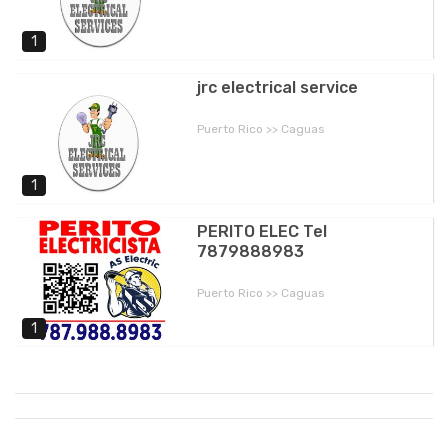
1
jrc electrical service
Puerto Rico >> Caguas
1
PERITO ELEC Tel
7879888983
Puerto Rico >> Caguas
1