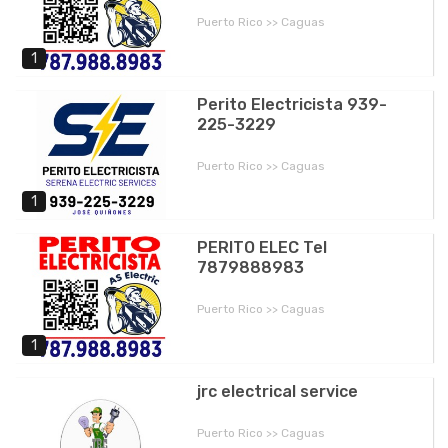
Puerto Rico >> Caguas
1
Perito Electricista 939-
225-3229
Puerto Rico >> Caguas
1
PERITO ELEC Tel
7879888983
Puerto Rico >> Caguas
1
jrc electrical service
Puerto Rico >> Caguas