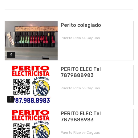
Perito colegiado
Puerto Rico >> Caguas
3
PERITO ELEC Tel
7879888983
Puerto Rico >> Caguas
1
PERITO ELEC Tel
7879888983
Puerto Rico >> Caguas