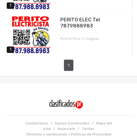
1
PERITO ELEC Tel
7879888983
Puerto Rico >> Caguas
1
1
Contáctanos
/
Socios Comerciales
/
Mapa del
sitio
/
Anúnciate
/
Tarifas
Términos y condiciones
/
Políticas de Privacidad