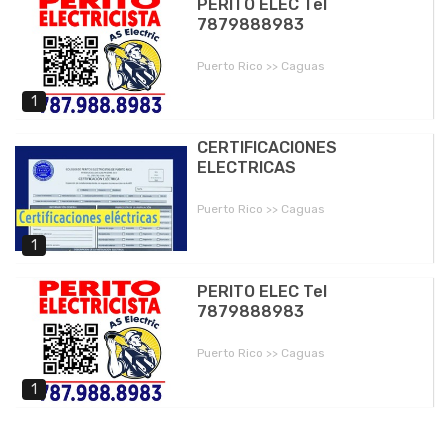
PERITO ELEC Tel
7879888983
Puerto Rico >> Caguas
1
CERTIFICACIONES
ELECTRICAS
Puerto Rico >> Caguas
1
PERITO ELEC Tel
7879888983
Puerto Rico >> Caguas
1