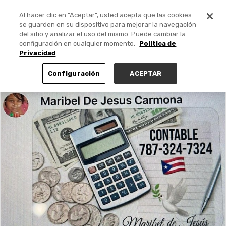
Al hacer clic en “Aceptar”, usted acepta que las cookies
PUBLICA GRATIS +
se guarden en su dispositivo para mejorar la navegación
del sitio y analizar el uso del mismo. Puede cambiar la
configuración en cualquier momento.
Política de
Privacidad
Configuración
ACEPTAR