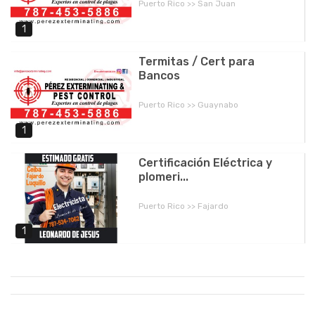
Puerto Rico >> San Juan
1
Termitas / Cert para
Bancos
Puerto Rico >> Guaynabo
1
Certificación Eléctrica y
plomeri...
Puerto Rico >> Fajardo
1