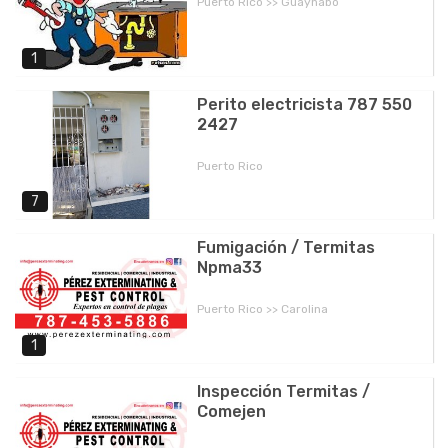
Puerto Rico >> Guaynabo
1
Perito electricista 787 550
2427
Puerto Rico
7
Fumigación / Termitas
Npma33
Puerto Rico >> Carolina
1
Inspección Termitas /
Comejen