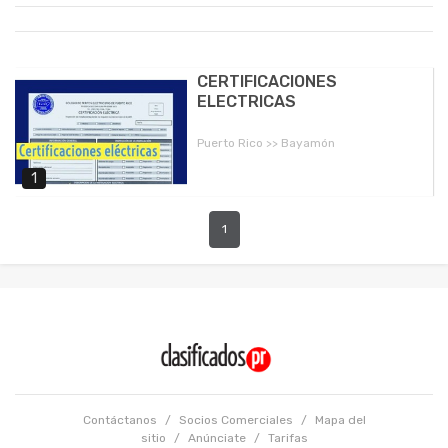
CERTIFICACIONES
ELECTRICAS
Puerto Rico >> Bayamón
1
1
Contáctanos
/
Socios Comerciales
/
Mapa del
sitio
/
Anúnciate
/
Tarifas