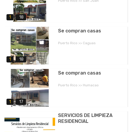
Puerto Rico >> San Juan
1
18
Se compran casas
Puerto Rico >> Caguas
1
18
Se compran casas
Puerto Rico >> Humacao
1
17
SERVICIOS DE LIMPIEZA
RESIDENCIAL