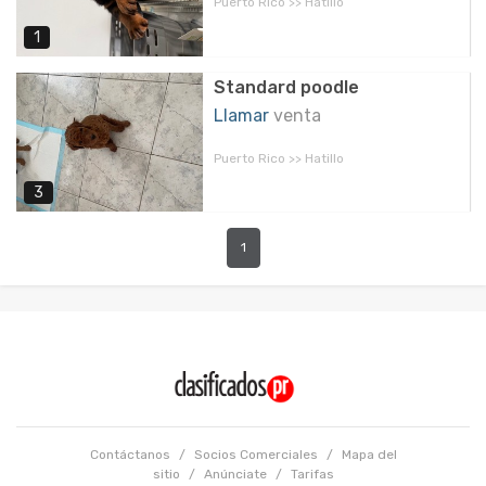
Puerto Rico >> Hatillo
1
Standard poodle
Llamar
venta
Puerto Rico >> Hatillo
3
1
Contáctanos
/
Socios Comerciales
/
Mapa del
sitio
/
Anúnciate
/
Tarifas