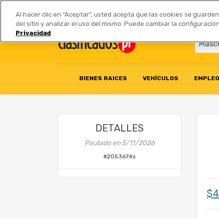
Anúnciate
|
Tarifas
Socios 
Al hacer clic en “Aceptar”, usted acepta que las cookies se guarde
del sitio y analizar el uso del mismo. Puede cambiar la configurac
Privacidad
BIENES RAICES
VEHÍCULOS
EMPLE
DETALLES
Pautado en
5/11/2026
#
2053674s
$4