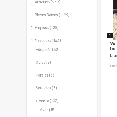
Artículos (239)
Bienes Raíces (1,199)
Empleos (128)
1
Mascotas (163)
Ve
beb
Adopción (52)
Lla
Otros (2)
Puer
Parejas (3)
Servicios (3)
Venta (103)
Aves (15)