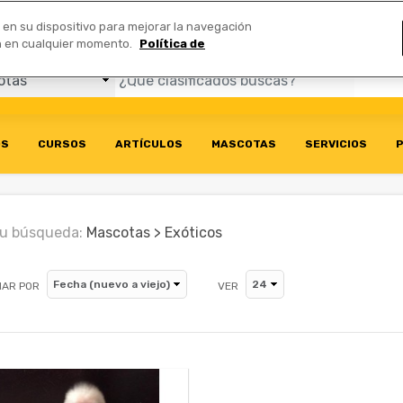
Comerciales
n en su dispositivo para mejorar la navegación
ión en cualquier momento.
Política de
OS
CURSOS
ARTÍCULOS
MASCOTAS
SERVICIOS
P
u búsqueda:
Mascotas > Exóticos
AR POR
VER