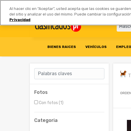
Anúnciate
|
Tarifas
Socios 
Al hacer clic en “Aceptar”, usted acepta que las cookies se guarde
del sitio y analizar el uso del mismo. Puede cambiar la configurac
Privacidad
BIENES RAICES
VEHÍCULOS
EMPLE
T
Fotos
ORDEN
Con fotos (1)
Categoria