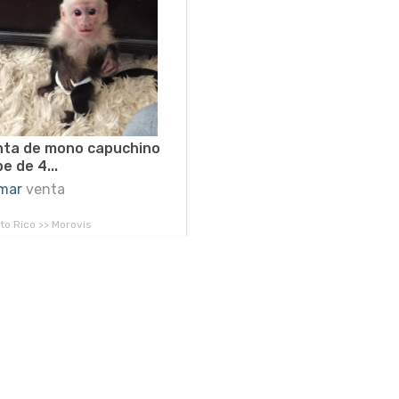
nta de mono capuchino
e de 4...
mar
venta
to Rico >> Morovis