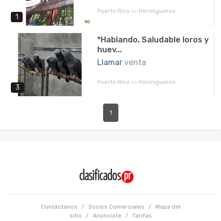
Puerto Rico >> Hormigueros
1
*Hablando, Saludable loros y
huev...
Llamar
venta
Puerto Rico >> Hormigueros
3
1
Contáctanos
/
Socios Comerciales
/
Mapa del
sitio
/
Anúnciate
/
Tarifas