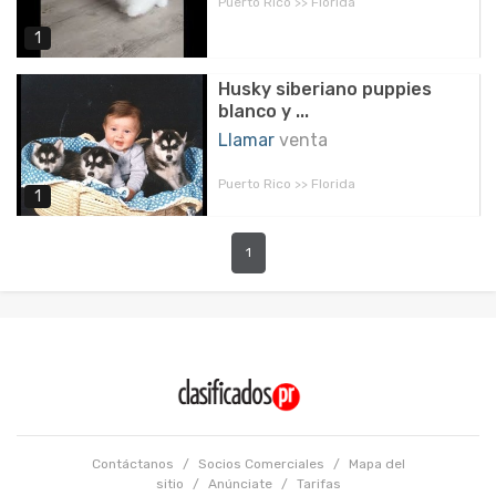
Puerto Rico >> Florida
1
Husky siberiano puppies
blanco y ...
Llamar
venta
Puerto Rico >> Florida
1
1
Contáctanos
/
Socios Comerciales
/
Mapa del
sitio
/
Anúnciate
/
Tarifas