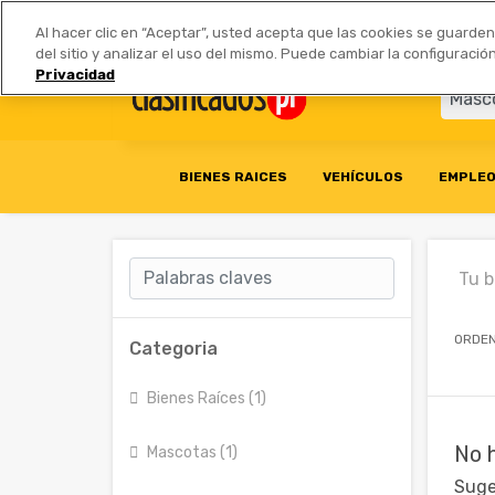
Anúnciate
|
Tarifas
Socios 
Al hacer clic en “Aceptar”, usted acepta que las cookies se guarde
del sitio y analizar el uso del mismo. Puede cambiar la configurac
Privacidad
BIENES RAICES
VEHÍCULOS
EMPLE
Tu 
ORDEN
Categoria
Bienes Raíces (1)
No 
Mascotas (1)
Suge