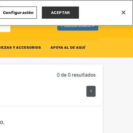
MI CUENTA
Configuración
ACEPTAR
PUBLICA GRATIS +
IEZAS Y ACCESORIOS
APOYA AL DE AQUÍ
0
de
0
resultados
1
o.