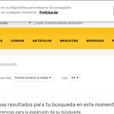
Comerciales
n en su dispositivo para mejorar la navegación
ión en cualquier momento.
Política de
OS
CURSOS
ARTÍCULOS
MASCOTAS
SERVICIOS
P
búsqueda:
AR POR
VER
hay resultados para tu búsqueda en este moment
rencias para la expansión de su búsqueda: