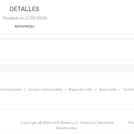
DETALLES
Pautado en
2/20/2026
#
2041402s
Contáctanos
/
Socios Comerciales
/
Mapa del sitio
/
Anúnciate
/
Tarifa
Copyright @ 2026 GFR Media LLC. Todos los Derechos
Po
Reservados.