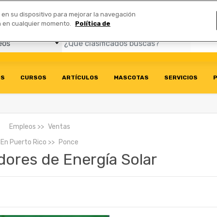
Comerciales
n en su dispositivo para mejorar la navegación
ión en cualquier momento.
Política de
OS
CURSOS
ARTÍCULOS
MASCOTAS
SERVICIOS
P
Empleos
Ventas
En
Puerto Rico
Ponce
ores de Energía Solar