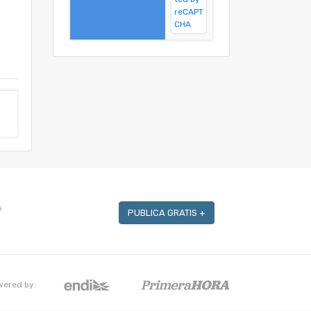
s
PUBLICA GRATIS +
wered by: