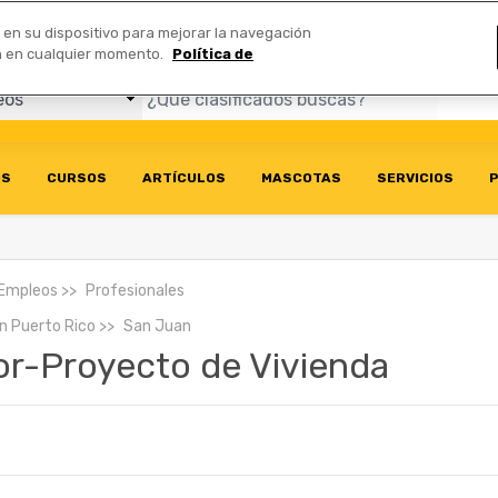
Comerciales
n en su dispositivo para mejorar la navegación
ión en cualquier momento.
Política de
OS
CURSOS
ARTÍCULOS
MASCOTAS
SERVICIOS
P
Empleos
Profesionales
En
Puerto Rico
San Juan
or-Proyecto de Vivienda