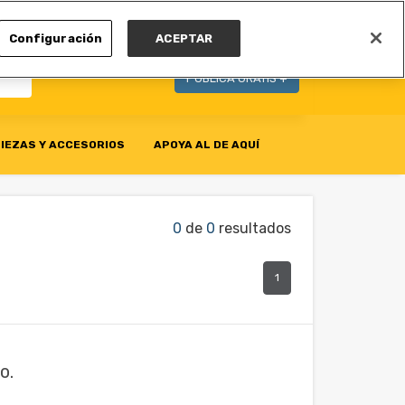
MI CUENTA
Configuración
ACEPTAR
PUBLICA GRATIS +
IEZAS Y ACCESORIOS
APOYA AL DE AQUÍ
0
de
0
resultados
1
o.