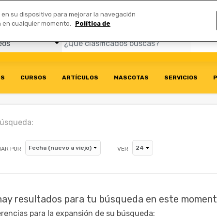
Comerciales
n en su dispositivo para mejorar la navegación
ión en cualquier momento.
Política de
OS
CURSOS
ARTÍCULOS
MASCOTAS
SERVICIOS
P
búsqueda:
AR POR
VER
hay resultados para tu búsqueda en este moment
rencias para la expansión de su búsqueda: