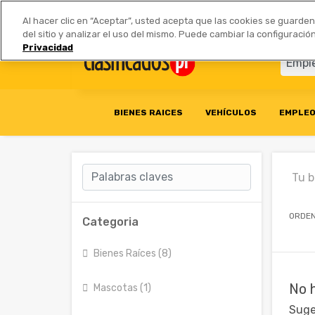
Anúnciate
|
Tarifas
Socios 
Al hacer clic en “Aceptar”, usted acepta que las cookies se guarde
del sitio y analizar el uso del mismo. Puede cambiar la configurac
Privacidad
BIENES RAICES
VEHÍCULOS
EMPLE
Tu 
ORDEN
Categoria
Bienes Raíces (8)
No 
Mascotas (1)
Suge