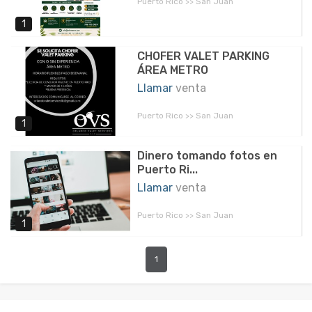
Puerto Rico >> San Juan
1
CHOFER VALET PARKING
ÁREA METRO
Llamar
venta
Puerto Rico >> San Juan
1
Dinero tomando fotos en
Puerto Ri...
Llamar
venta
Puerto Rico >> San Juan
1
1