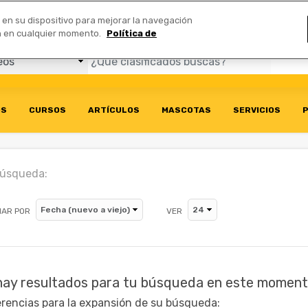
Comerciales
n en su dispositivo para mejorar la navegación
ión en cualquier momento.
Política de
OS
CURSOS
ARTÍCULOS
MASCOTAS
SERVICIOS
P
búsqueda:
AR POR
VER
hay resultados para tu búsqueda en este moment
rencias para la expansión de su búsqueda: