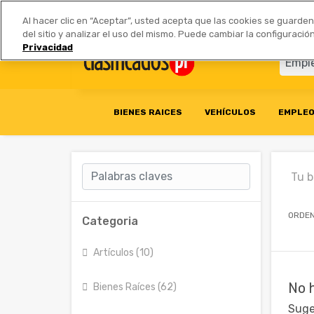
Anúnciate
|
Tarifas
Socios 
Al hacer clic en “Aceptar”, usted acepta que las cookies se guarde
del sitio y analizar el uso del mismo. Puede cambiar la configurac
Privacidad
BIENES RAICES
VEHÍCULOS
EMPLE
Tu 
ORDEN
Categoria
Artículos (10)
No 
Bienes Raíces (62)
Suge