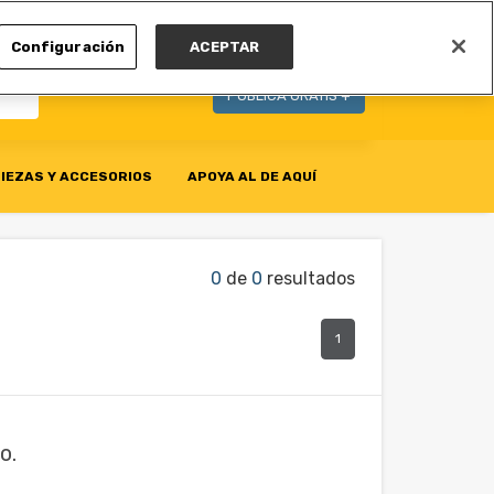
MI CUENTA
Configuración
ACEPTAR
PUBLICA GRATIS +
IEZAS Y ACCESORIOS
APOYA AL DE AQUÍ
0
de
0
resultados
1
o.