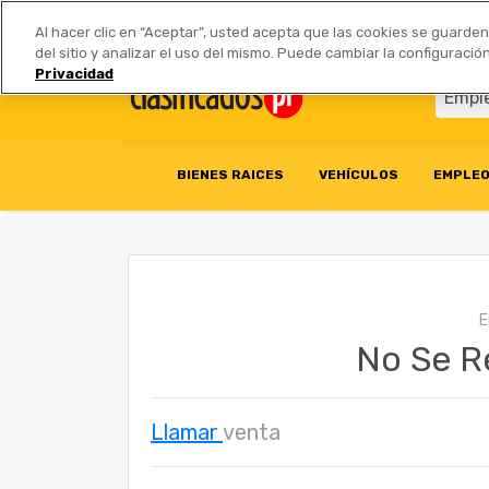
Anúnciate
|
Tarifas
Socios 
Al hacer clic en “Aceptar”, usted acepta que las cookies se guarde
del sitio y analizar el uso del mismo. Puede cambiar la configurac
Privacidad
BIENES RAICES
VEHÍCULOS
EMPLE
No Se R
Llamar
venta