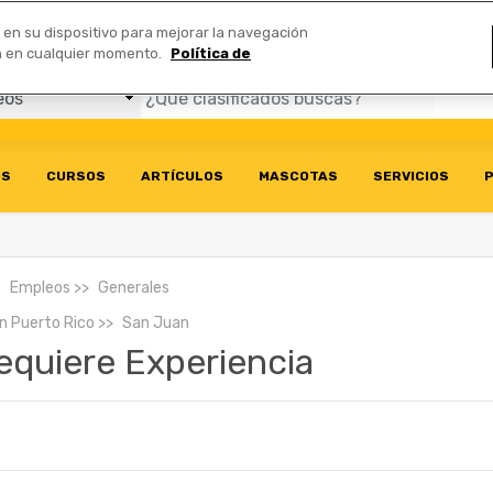
Comerciales
n en su dispositivo para mejorar la navegación
ión en cualquier momento.
Política de
OS
CURSOS
ARTÍCULOS
MASCOTAS
SERVICIOS
P
Empleos
Generales
En
Puerto Rico
San Juan
equiere Experiencia