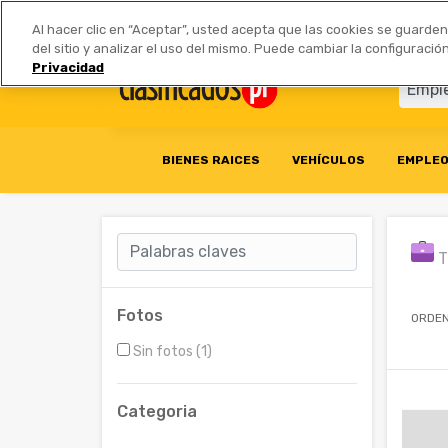
Anúnciate
|
Tarifas
Socios 
Al hacer clic en “Aceptar”, usted acepta que las cookies se guarde
del sitio y analizar el uso del mismo. Puede cambiar la configurac
Privacidad
BIENES RAICES
VEHÍCULOS
EMPLE
T
Fotos
ORDEN
Sin fotos (1)
Categoria