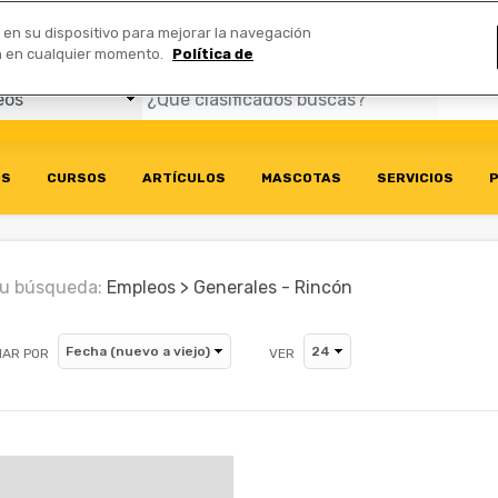
Comerciales
n en su dispositivo para mejorar la navegación
ión en cualquier momento.
Política de
OS
CURSOS
ARTÍCULOS
MASCOTAS
SERVICIOS
P
u búsqueda:
Empleos > Generales - Rincón
AR POR
VER