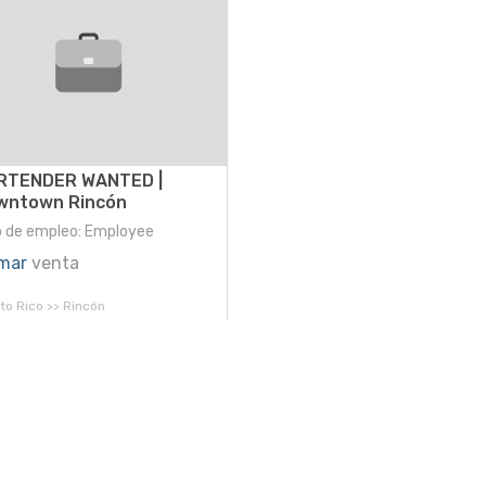
RTENDER WANTED |
wntown Rincón
o de empleo: Employee
mar
venta
to Rico >> Rincón