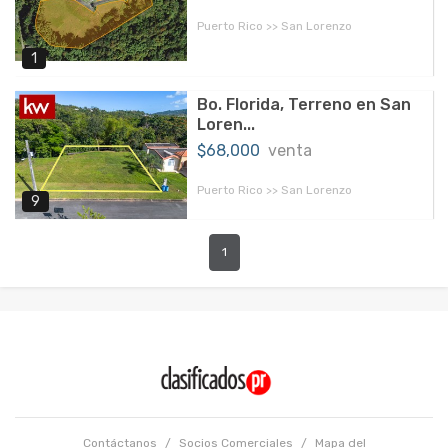
Puerto Rico >> San Lorenzo
1
Bo. Florida, Terreno en San
Loren...
$68,000
venta
Puerto Rico >> San Lorenzo
9
1
Contáctanos
/
Socios Comerciales
/
Mapa del