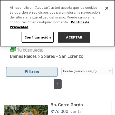
Al hacer clic en “Aceptar”, usted acepta que las cookies
PUBLICA GRATIS +
se guarden en su dispositivo para mejorar la navegación
del sitio y analizar el uso del mismo. Puede cambiar la
configuración en cualquier momento.
Política de
Privacidad
Configuración
ACEPTAR
Tu búsqueda:
Bienes Raíces > Solares - San Lorenzo
Filtros
1
Bo. Cerro Gordo
$176,000
venta