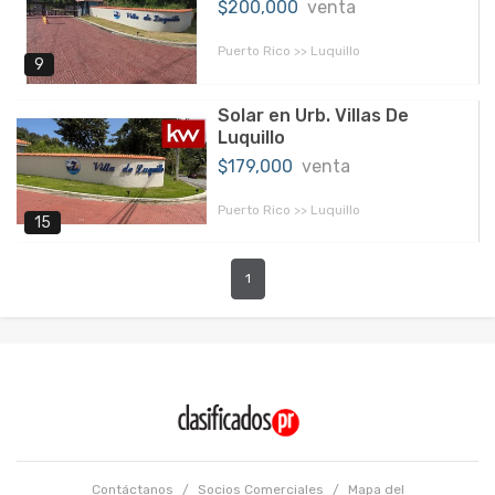
$200,000
venta
Puerto Rico >> Luquillo
9
Solar en Urb. Villas De
Luquillo
$179,000
venta
Puerto Rico >> Luquillo
15
1
Contáctanos
/
Socios Comerciales
/
Mapa del