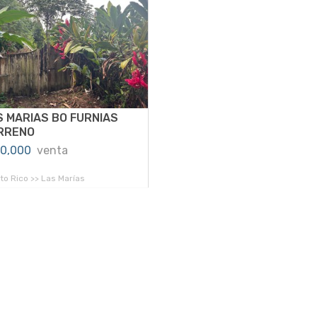
S MARIAS BO FURNIAS
RRENO
00,000
venta
to Rico >> Las Marías