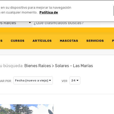
Comerciales
n en su dispositivo para mejorar la navegación
ión en cualquier momento.
Política de
OS
CURSOS
ARTÍCULOS
MASCOTAS
SERVICIOS
P
u búsqueda:
Bienes Raíces > Solares - Las Marías
AR POR
VER