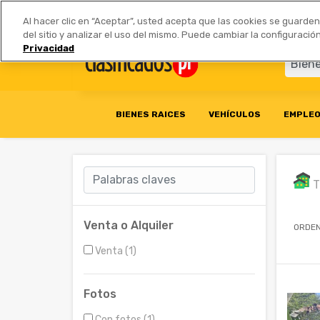
Anúnciate
|
Tarifas
Socios 
Al hacer clic en “Aceptar”, usted acepta que las cookies se guarde
del sitio y analizar el uso del mismo. Puede cambiar la configurac
Privacidad
BIENES RAICES
VEHÍCULOS
EMPLE
T
Venta o Alquiler
ORDEN
Venta (1)
Fotos
Con fotos (1)