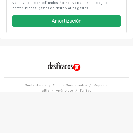
variar ya que son estimados. No incluye partidas de seguro,
contribuciones, gastos de cierre y otros gastos
Amortización
Contáctanos
/
Socios Comerciales
/
Mapa del
sitio
/
Anúnciate
/
Tarifas
Términos y condiciones
/
Políticas de Privacidad
Copyright @ 2026 GFR Media LLC. Todos los Derechos Reservados.
Powered by: