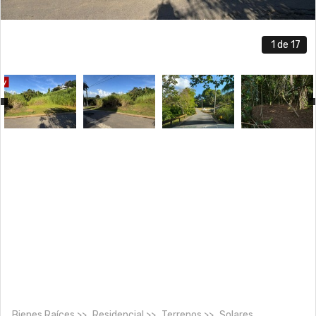
1
de 17
Bienes Raíces
Residencial
Terrenos
Solares