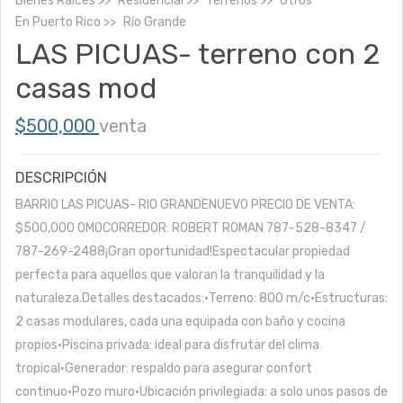
Bienes Raíces
Residencial
Terrenos
Otros
En
Puerto Rico
Río Grande
LAS PICUAS- terreno con 2
casas mod
$500,000
venta
DESCRIPCIÓN
BARRIO LAS PICUAS- RIO GRANDENUEVO PRECIO DE VENTA:
$500,000 OMOCORREDOR: ROBERT ROMAN 787-528-8347 /
787-269-2488¡Gran oportunidad!Espectacular propiedad
perfecta para aquellos que valoran la tranquilidad y la
naturaleza.Detalles destacados:•Terreno: 800 m/c•Estructuras:
2 casas modulares, cada una equipada con baño y cocina
propios•Piscina privada: ideal para disfrutar del clima
tropical•Generador: respaldo para asegurar confort
continuo•Pozo muro•Ubicación privilegiada: a solo unos pasos de