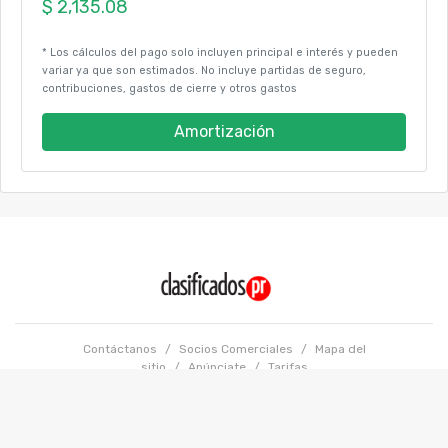
* Los cálculos del pago solo incluyen principal e interés y pueden
variar ya que son estimados. No incluye partidas de seguro,
contribuciones, gastos de cierre y otros gastos
Amortización
Contáctanos
/
Socios Comerciales
/
Mapa del
sitio
/
Anúnciate
/
Tarifas
Términos y condiciones
/
Políticas de Privacidad
Copyright @ 2026 GFR Media LLC. Todos los Derechos Reservados.