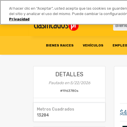
Anúnciate
|
Tarifas
Socios 
Al hacer clic en “Aceptar”, usted acepta que las cookies se guarde
del sitio y analizar el uso del mismo. Puede cambiar la configurac
Privacidad
BIENES RAICES
VEHÍCULOS
EMPLE
DETALLES
Pautado en
5/22/2026
#
1963780s
Metros Cuadrados
$4
13284