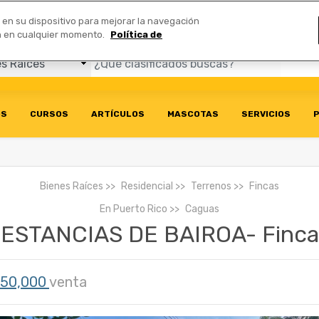
Comerciales
n en su dispositivo para mejorar la navegación
ión en cualquier momento.
Política de
OS
CURSOS
ARTÍCULOS
MASCOTAS
SERVICIOS
P
Bienes Raíces
Residencial
Terrenos
Fincas
En
Puerto Rico
Caguas
ESTANCIAS DE BAIROA- Finca
50,000
venta