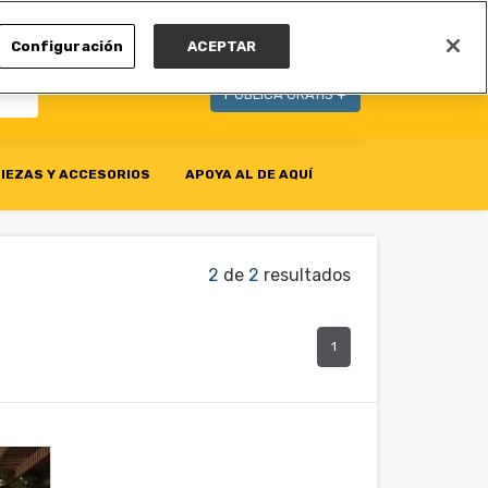
MI CUENTA
Configuración
ACEPTAR
PUBLICA GRATIS +
IEZAS Y ACCESORIOS
APOYA AL DE AQUÍ
2
de
2
resultados
1