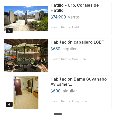
Hatillo - Urb. Corales de
Hatillo
$74,900
venta
Puerto Rico >> Hatillo
6
Habitación caballero LGBT
$650
alquiler
Puerto Rico >> San Juan
5
Habitacion Dama Guyanabo
Av Esmer...
$600
alquiler
Puerto Rico >> Guaynabo
4