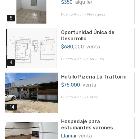
$350
alquiler
Puerto Rico >> Mayagüez
5
Oportunidad Única de
Desarrollo
$680,000
venta
Puerto Rico >> San Juan
4
Hatillo Pizeria La Trattoria
$75,000
venta
Puerto Rico >> Hatillo
14
Hospedaje para
estudiantes varones
Llamar
venta