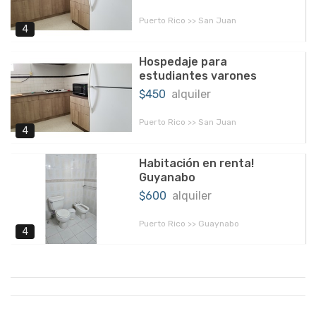
Puerto Rico >> San Juan
4
Hospedaje para
estudiantes varones
$450
alquiler
Puerto Rico >> San Juan
4
Habitación en renta!
Guyanabo
$600
alquiler
Puerto Rico >> Guaynabo
4