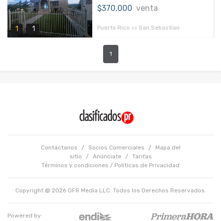
$370,000
venta
Puerto Rico >> San Sebastían
1
1
1
Contáctanos
/
Socios Comerciales
/
Mapa del
sitio
/
Anúnciate
/
Tarifas
Términos y condiciones
/
Políticas de Privacidad
Copyright @ 2026 GFR Media LLC. Todos los Derechos Reservados.
Powered by: