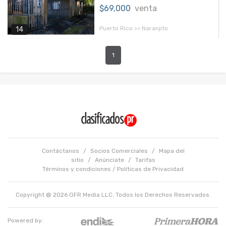
$69,000
venta
Puerto Rico >> Naranjito
14
1
Contáctanos
/
Socios Comerciales
/
Mapa del
sitio
/
Anúnciate
/
Tarifas
Términos y condiciones
/
Políticas de Privacidad
Copyright @ 2026 GFR Media LLC. Todos los Derechos Reservados.
Powered by: