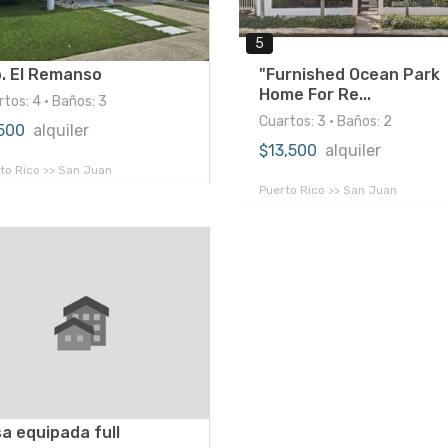
5
. El Remanso
"Furnished Ocean Park
Home For Re...
tos: 4 • Baños: 3
Cuartos: 3 • Baños: 2
,500
alquiler
$13,500
alquiler
to Rico >> San Juan
Puerto Rico >> San Juan
a equipada full