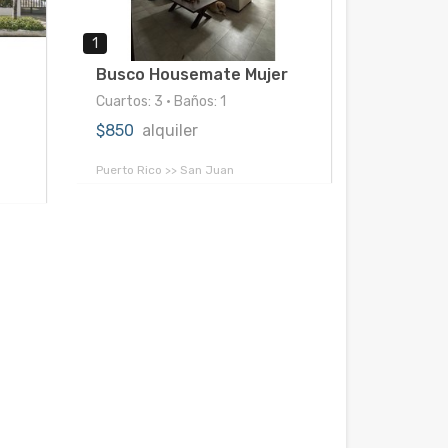
1
Busco Housemate Mujer
Cuartos: 3 • Baños: 1
$850
alquiler
Puerto Rico >> San Juan