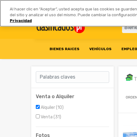
Anúnciate
|
Tarifas
Socios 
Al hacer clic en “Aceptar”, usted acepta que las cookies se guarde
del sitio y analizar el uso del mismo. Puede cambiar la configurac
Privacidad
BIENES RAICES
VEHÍCULOS
EMPLE
T
Venta o Alquiler
ORDEN
Alquiler (10)
Venta (31)
Fotos