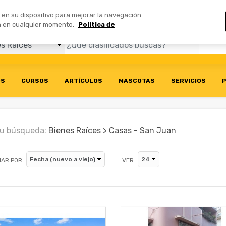
Comerciales
n en su dispositivo para mejorar la navegación
ión en cualquier momento.
Política de
OS
CURSOS
ARTÍCULOS
MASCOTAS
SERVICIOS
P
u búsqueda:
Bienes Raíces > Casas - San Juan
AR POR
VER