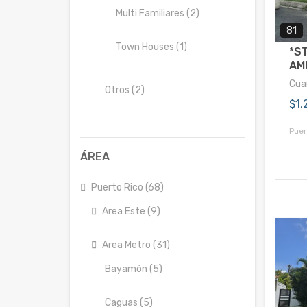
Multi Familiares (2)
81
Town Houses (1)
*ST
AM
Cuar
Otros (2)
$1
Puer
ÁREA
Puerto Rico (68)
Area Este (9)
Area Metro (31)
Bayamón (5)
Caguas (5)