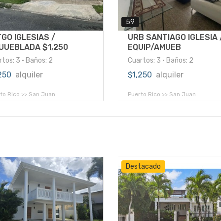
59
GO IGLESIAS /
URB SANTIAGO IGLESIA 
UUEBLADA $1,250
EQUIP/AMUEB
tos: 3 • Baños: 2
Cuartos: 3 • Baños: 2
,250
alquiler
$1,250
alquiler
to Rico >> San Juan
Puerto Rico >> San Juan
Destacado