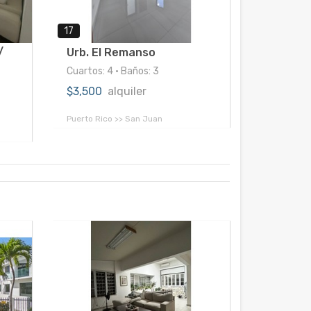
17
/
Urb. El Remanso
Cuartos: 4 • Baños: 3
$3,500
alquiler
Puerto Rico >> San Juan