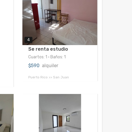
4
Se renta estudio
Cuartos: 1 • Baños: 1
$590
alquiler
Puerto Rico >> San Juan