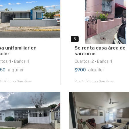
5
a unifamiliar en
Se renta casa área de
uiler
santurce
tos: 1 • Baños: 1
Cuartos: 2 • Baños: 1
150
alquiler
$900
alquiler
to Rico >> San Juan
Puerto Rico >> San Juan