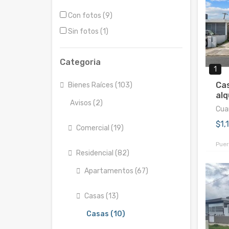
Con fotos (9)
Sin fotos (1)
Categoria
1
Cas
Bienes Raíces (103)
alq
Avisos (2)
Cuar
$1,
Comercial (19)
Puer
Residencial (82)
Apartamentos (67)
Casas (13)
Casas (10)