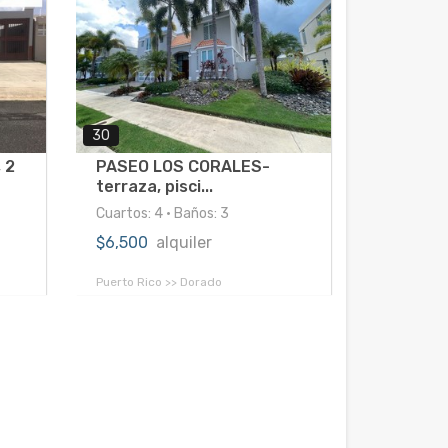
30
 2
PASEO LOS CORALES-
terraza, pisci...
Cuartos: 4 • Baños: 3
$6,500
alquiler
Puerto Rico >> Dorado