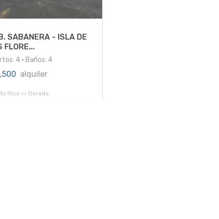
B. SABANERA - ISLA DE
 FLORE...
tos: 4 • Baños: 4
0,500
alquiler
to Rico >> Dorado