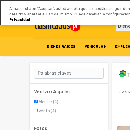
Anúnciate
|
Tarifas
Socios 
Al hacer clic en “Aceptar”, usted acepta que las cookies se guarde
del sitio y analizar el uso del mismo. Puede cambiar la configurac
Privacidad
BIENES RAICES
VEHÍCULOS
EMPLE
T
Venta o Alquiler
ORDEN
Alquiler (4)
Venta (4)
Fotos