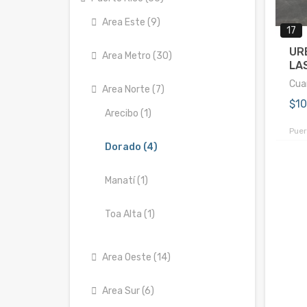
Area Este (9)
17
UR
Area Metro (30)
LAS
Cuar
Area Norte (7)
$1
Arecibo (1)
Puer
Dorado (4)
Manatí (1)
Toa Alta (1)
Area Oeste (14)
Area Sur (6)