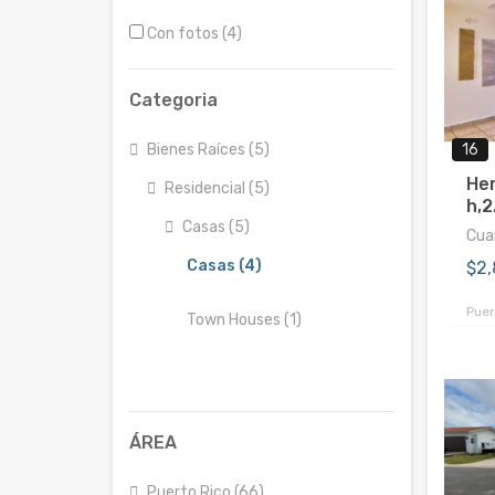
Con fotos (4)
Categoria
Bienes Raíces (5)
16
He
Residencial (5)
h,2
Casas (5)
Cuar
Casas (4)
$2
Puer
Town Houses (1)
ÁREA
Puerto Rico (66)