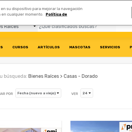
Comerciales
n en su dispositivo para mejorar la navegación
ión en cualquier momento.
Política de
OS
CURSOS
ARTÍCULOS
MASCOTAS
SERVICIOS
P
u búsqueda:
Bienes Raíces > Casas - Dorado
AR POR
VER