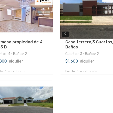
9
rmosa propiedad de 4
Casa terrera,3 Cuartos,
.5 B
Baños
tos: 4 • Baños: 2
Cuartos: 3 • Baños: 2
,800
alquiler
$1,600
alquiler
to Rico >> Dorado
Puerto Rico >> Dorado