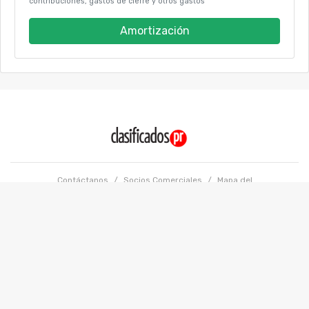
contribuciones, gastos de cierre y otros gastos
Amortización
Contáctanos
/
Socios Comerciales
/
Mapa del
sitio
/
Anúnciate
/
Tarifas
Términos y condiciones
/
Políticas de Privacidad
Copyright @ 2026 GFR Media LLC. Todos los Derechos Reservados.
Powered by: