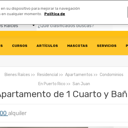
Comerciales
n en su dispositivo para mejorar la navegación
ión en cualquier momento.
Política de
OS
CURSOS
ARTÍCULOS
MASCOTAS
SERVICIOS
P
Bienes Raíces
Residencial
Apartamentos
Condominios
En
Puerto Rico
San Juan
partamento de 1 Cuarto y Ba
600
alquiler