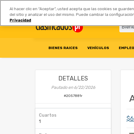
Anúnciate
|
Tarifas
Socios 
Al hacer clic en “Aceptar”, usted acepta que las cookies se guarde
del sitio y analizar el uso del mismo. Puede cambiar la configurac
Privacidad
BIENES RAICES
VEHÍCULOS
EMPLE
DETALLES
Pautado en
6/22/2026
A
#
2057881r
Cuartos
$
1